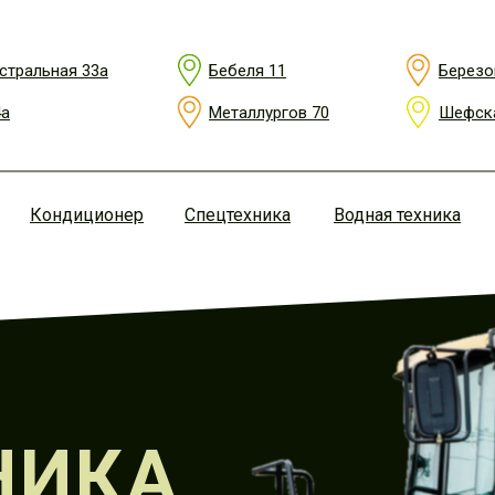
стральная 33а
Бебеля 11
Березо
4а
Металлургов 70
Шефска
Кондиционер
Спецтехника
Водная техника
НИКА