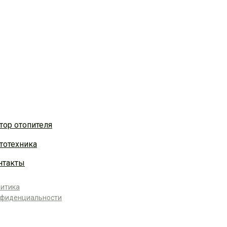
тор отопителя
тотехника
нтакты
итика
нфиденциальности