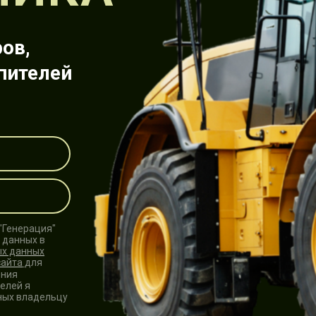
ов,
пителей
"Генерация"
 данных в
ых данных
сайта
для
ения
елей я
ных владельцу